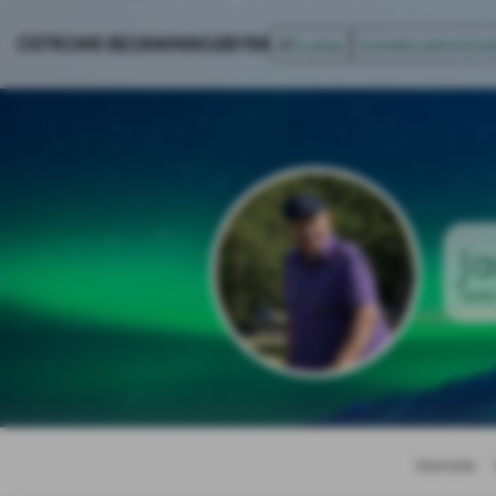
ÖSTRÖMS BEGRAVNINGSBYRÅ
Cookies
Kontakta administra
J
1945
Startsida